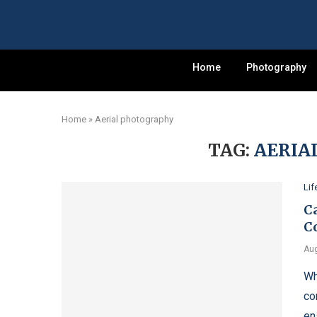
Home
Photography
Home
»
Aerial photography
TAG:
AERIA
Lif
C
Co
Aug
Wh
co
en