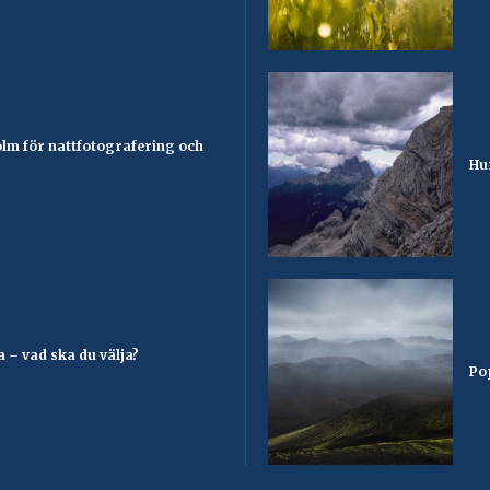
olm för nattfotografering och
Hu
 – vad ska du välja?
Po