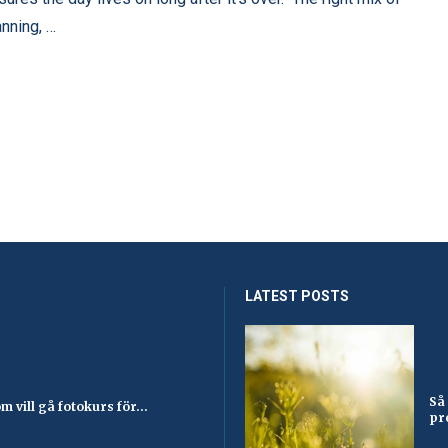
anning, …
LATEST POSTS
Så
 vill gå fotokurs för...
pr