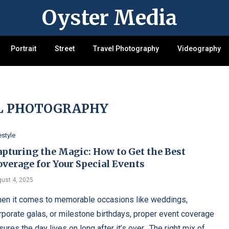
Oyster Media
Portrait
Street
Travel Photography
Videography
L PHOTOGRAPHY
estyle
apturing the Magic: How to Get the Best
verage for Your Special Events
ust 4, 2025
en it comes to memorable occasions like weddings,
rporate galas, or milestone birthdays, proper event coverage
sures the day lives on long after it’s over. The right mix of