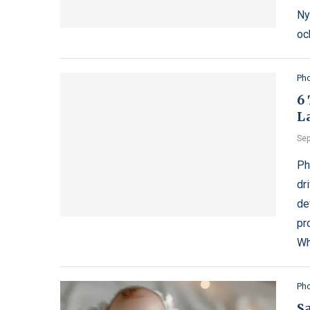
Ny
oc
Ph
6 
L
Sep
Ph
dr
de
pr
Wh
Ph
Sa