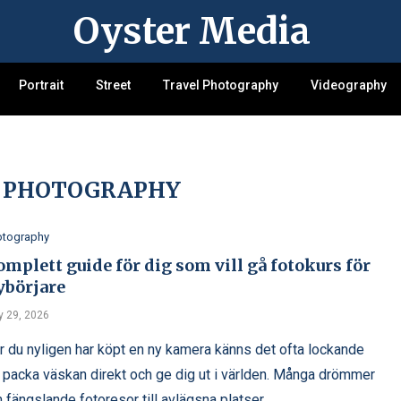
Oyster Media
Portrait
Street
Travel Photography
Videography
PHOTOGRAPHY
otography
mplett guide för dig som vill gå fotokurs för
ybörjare
y 29, 2026
r du nyligen har köpt en ny kamera känns det ofta lockande
t packa väskan direkt och ge dig ut i världen. Många drömmer
 fängslande fotoresor till avlägsna platser, …