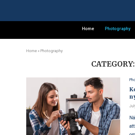
Home
Photography
Home
»
Photography
CATEGORY:
Ph
Ko
n
Jul
Nä
at
om