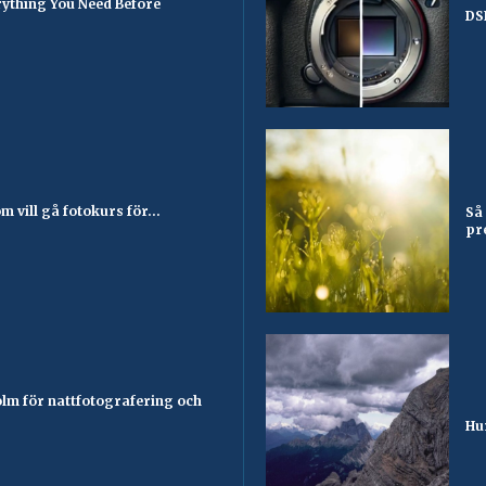
ything You Need Before
DS
 vill gå fotokurs för...
Så
pr
olm för nattfotografering och
Hu