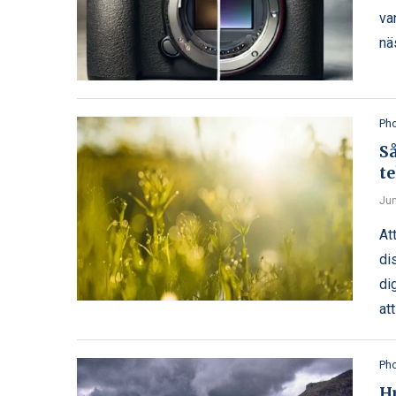
va
nä
Ph
Så
t
Jun
At
di
di
at
Ph
H