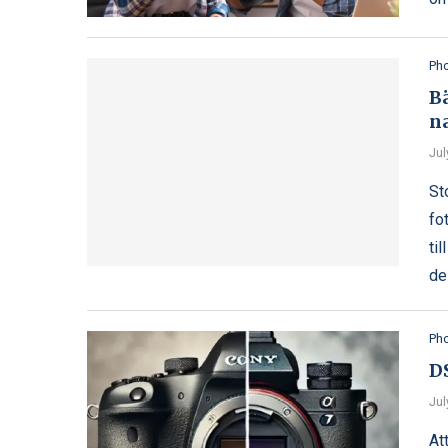
Ph
Bä
n
Jul
St
fo
ti
de
Ph
D
Jul
At