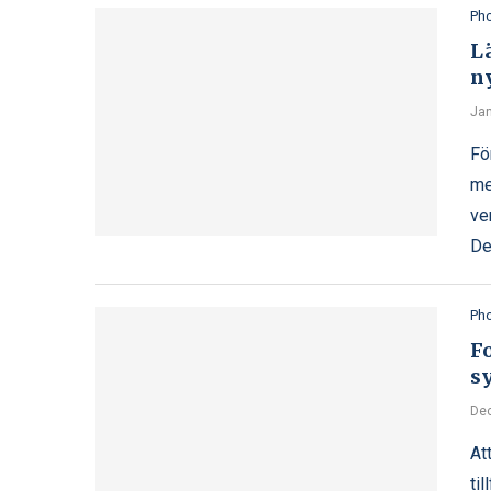
Ph
L
n
Jan
Fö
me
ve
De
Ph
F
s
De
At
ti