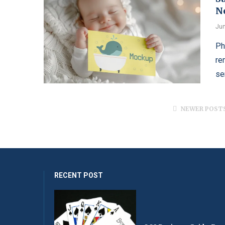
N
Jun
Ph
re
se
NEWER POST
RECENT POST