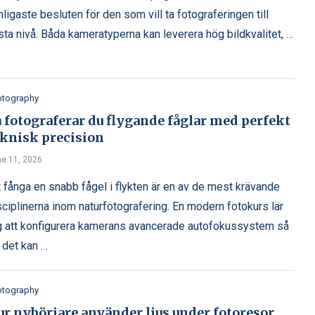
nligaste besluten för den som vill ta fotograferingen till
sta nivå. Båda kameratyperna kan leverera hög bildkvalitet, …
otography
 fotograferar du flygande fåglar med perfekt
eknisk precision
e 11, 2026
t fånga en snabb fågel i flykten är en av de mest krävande
sciplinerna inom naturfotografering. En modern fotokurs lär
g att konfigurera kamerans avancerade autofokussystem så
t det kan …
otography
ur nybörjare använder ljus under fotoresor