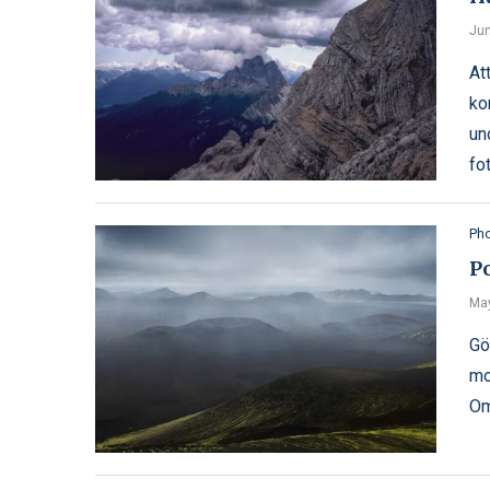
Jun
At
ko
un
fo
Ph
Po
May
Gö
mo
Om