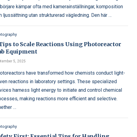
börjare kämpar ofta med kamerainställningar, komposition
h ljussättning utan strukturerad vägledning. Den här …
otography
Tips to Scale Reactions Using Photoreactor
ab Equipment
tember 5, 2025
otoreactors have transformed how chemists conduct light-
iven reactions in laboratory settings. These specialized
vices harness light energy to initiate and control chemical
ocesses, making reactions more efficient and selective.
ether …
otography
fety First: Essential Tips for Handling