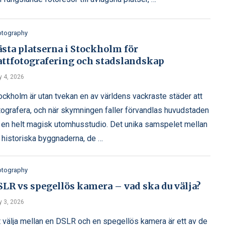
otography
sta platserna i Stockholm för
attfotografering och stadslandskap
y 4, 2026
ockholm är utan tvekan en av världens vackraste städer att
tografera, och när skymningen faller förvandlas huvudstaden
ll en helt magisk utomhusstudio. Det unika samspelet mellan
 historiska byggnaderna, de …
otography
SLR vs spegellös kamera – vad ska du välja?
y 3, 2026
t välja mellan en DSLR och en spegellös kamera är ett av de