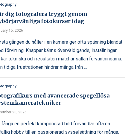
otography
är dig fotografera tryggt genom
ybörjarvänliga fotokurser idag
uary 15, 2026
rsta gången du håller i en kamera ger ofta spänning blandat
d förvirring. Knappar känns överväldigande, inställningar
rkar tekniska och resultaten matchar sällan förväntningarna.
n tidiga frustrationen hindrar många från …
otography
otografikurs med avancerade spegellösa
ystemkameratekniker
cember 20, 2025
t fånga en perfekt komponerad bild förvandlar ofta en
llfällig hobby till en passionerad sysselsättning för många.