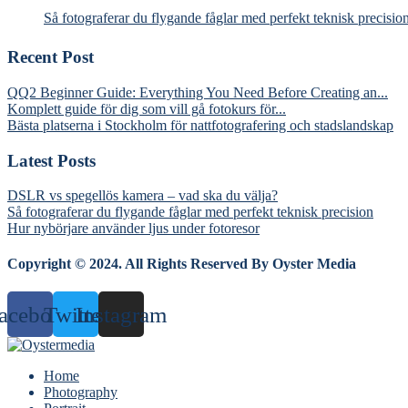
Så fotograferar du flygande fåglar med perfekt teknisk precisio
Recent Post
QQ2 Beginner Guide: Everything You Need Before Creating an...
Komplett guide för dig som vill gå fotokurs för...
Bästa platserna i Stockholm för nattfotografering och stadslandskap
Latest Posts
DSLR vs spegellös kamera – vad ska du välja?
Så fotograferar du flygande fåglar med perfekt teknisk precision
Hur nybörjare använder ljus under fotoresor
Copyright © 2024. All Rights Reserved By Oyster Media
acebook
Twitter
Instagram
Home
Photography