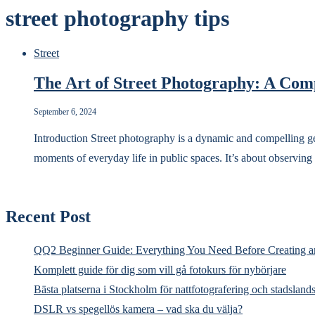
street photography tips
Street
The Art of Street Photography: A Co
September 6, 2024
Introduction Street photography is a dynamic and compelling ge
moments of everyday life in public spaces. It’s about observing
Recent Post
QQ2 Beginner Guide: Everything You Need Before Creating a
Komplett guide för dig som vill gå fotokurs för nybörjare
Bästa platserna i Stockholm för nattfotografering och stadsland
DSLR vs spegellös kamera – vad ska du välja?