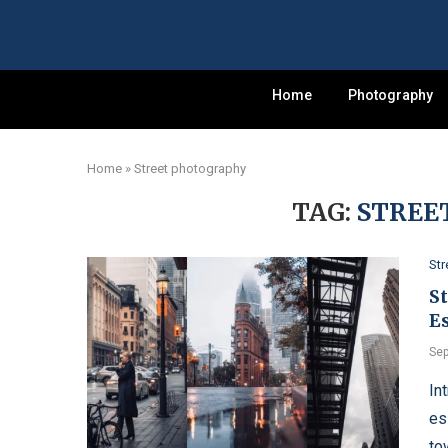
Home
Photography
Home
»
Street photography
TAG:
STREE
Str
S
E
Sep
In
es
to