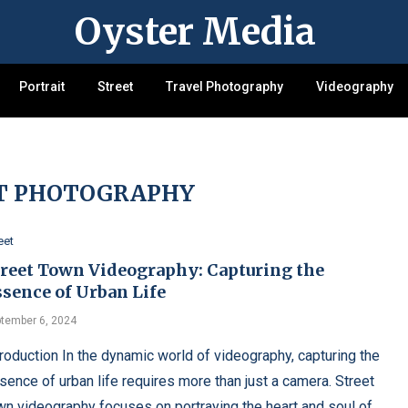
Oyster Media
Portrait
Street
Travel Photography
Videography
T PHOTOGRAPHY
eet
treet Town Videography: Capturing the
ssence of Urban Life
tember 6, 2024
troduction In the dynamic world of videography, capturing the
sence of urban life requires more than just a camera. Street
wn videography focuses on portraying the heart and soul of