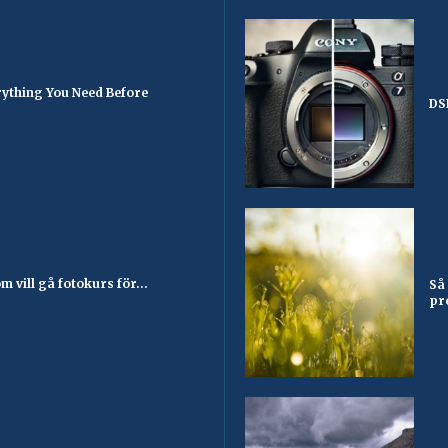
ything You Need Before
DS
 vill gå fotokurs för...
Så
pr