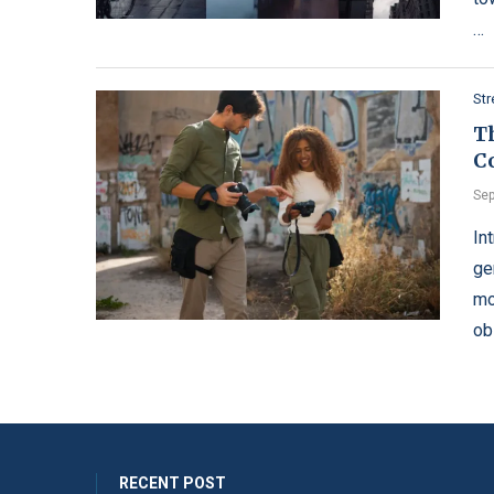
…
Str
Th
C
Sep
In
ge
mo
ob
RECENT POST