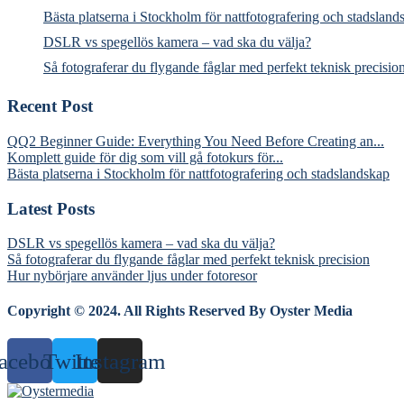
Bästa platserna i Stockholm för nattfotografering och stadsland
DSLR vs spegellös kamera – vad ska du välja?
Så fotograferar du flygande fåglar med perfekt teknisk precisio
Recent Post
QQ2 Beginner Guide: Everything You Need Before Creating an...
Komplett guide för dig som vill gå fotokurs för...
Bästa platserna i Stockholm för nattfotografering och stadslandskap
Latest Posts
DSLR vs spegellös kamera – vad ska du välja?
Så fotograferar du flygande fåglar med perfekt teknisk precision
Hur nybörjare använder ljus under fotoresor
Copyright © 2024. All Rights Reserved By Oyster Media
acebook
Twitter
Instagram