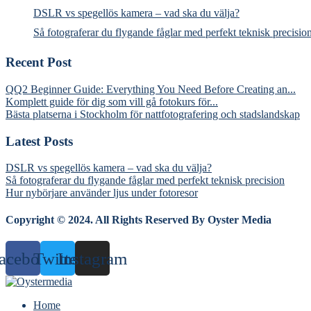
DSLR vs spegellös kamera – vad ska du välja?
Så fotograferar du flygande fåglar med perfekt teknisk precisio
Recent Post
QQ2 Beginner Guide: Everything You Need Before Creating an...
Komplett guide för dig som vill gå fotokurs för...
Bästa platserna i Stockholm för nattfotografering och stadslandskap
Latest Posts
DSLR vs spegellös kamera – vad ska du välja?
Så fotograferar du flygande fåglar med perfekt teknisk precision
Hur nybörjare använder ljus under fotoresor
Copyright © 2024. All Rights Reserved By Oyster Media
acebook
Twitter
Instagram
Home