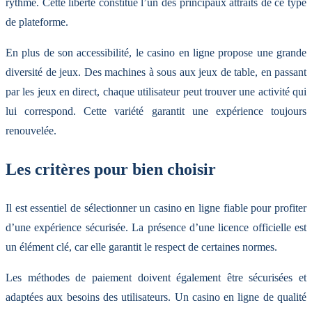
rythme. Cette liberté constitue l’un des principaux attraits de ce type
de plateforme.
En plus de son accessibilité, le casino en ligne propose une grande
diversité de jeux. Des machines à sous aux jeux de table, en passant
par les jeux en direct, chaque utilisateur peut trouver une activité qui
lui correspond. Cette variété garantit une expérience toujours
renouvelée.
Les critères pour bien choisir
Il est essentiel de sélectionner un casino en ligne fiable pour profiter
d’une expérience sécurisée. La présence d’une licence officielle est
un élément clé, car elle garantit le respect de certaines normes.
Les méthodes de paiement doivent également être sécurisées et
adaptées aux besoins des utilisateurs. Un casino en ligne de qualité