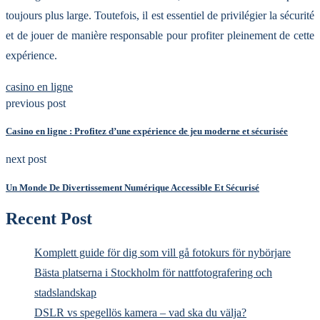
toujours plus large. Toutefois, il est essentiel de privilégier la sécurité
et de jouer de manière responsable pour profiter pleinement de cette
expérience.
casino en ligne
previous post
Casino en ligne : Profitez d’une expérience de jeu moderne et sécurisée
next post
Un Monde De Divertissement Numérique Accessible Et Sécurisé
Recent Post
Komplett guide för dig som vill gå fotokurs för nybörjare
Bästa platserna i Stockholm för nattfotografering och
stadslandskap
DSLR vs spegellös kamera – vad ska du välja?