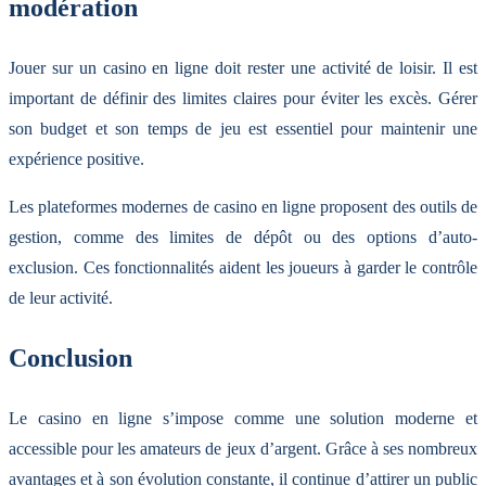
modération
Jouer sur un casino en ligne doit rester une activité de loisir. Il est
important de définir des limites claires pour éviter les excès. Gérer
son budget et son temps de jeu est essentiel pour maintenir une
expérience positive.
Les plateformes modernes de casino en ligne proposent des outils de
gestion, comme des limites de dépôt ou des options d’auto-
exclusion. Ces fonctionnalités aident les joueurs à garder le contrôle
de leur activité.
Conclusion
Le casino en ligne s’impose comme une solution moderne et
accessible pour les amateurs de jeux d’argent. Grâce à ses nombreux
avantages et à son évolution constante, il continue d’attirer un public