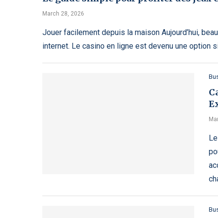
March 28, 2026
Jouer facilement depuis la maison Aujourd’hui, bea
internet. Le casino en ligne est devenu une option s
Bu
Ca
E
Mar
Le
po
ac
ch
Bu