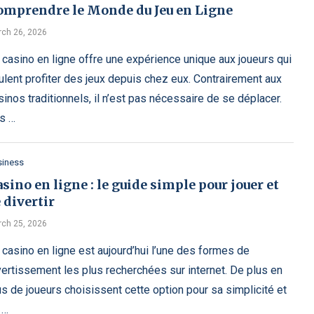
omprendre le Monde du Jeu en Ligne
ch 26, 2026
 casino en ligne offre une expérience unique aux joueurs qui
ulent profiter des jeux depuis chez eux. Contrairement aux
sinos traditionnels, il n’est pas nécessaire de se déplacer.
s …
siness
sino en ligne : le guide simple pour jouer et
 divertir
ch 25, 2026
 casino en ligne est aujourd’hui l’une des formes de
vertissement les plus recherchées sur internet. De plus en
us de joueurs choisissent cette option pour sa simplicité et
 …