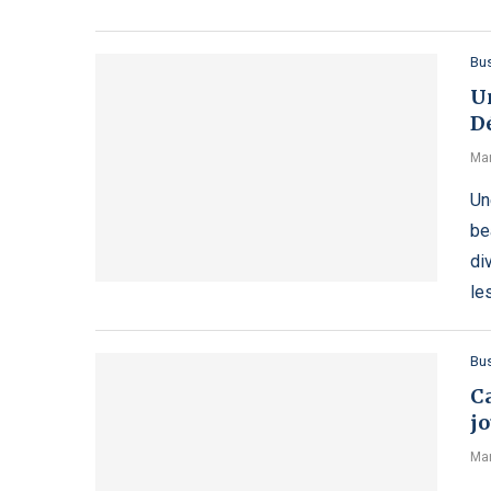
Bu
Un
D
Mar
Un
be
di
le
Bu
Ca
j
Mar