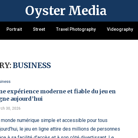
Oyster Media
Portrait
Street
Travel Photography
Videography
RY:
BUSINESS
siness
e expérience moderne et fiable du jeu en
gne aujourd’hui
ch 30, 2026
 monde numérique simple et accessible pour tous
jourd’hui, le jeu en ligne attire des millions de personnes
âce à sa facilité d’accès et à son côté divertissant. Le