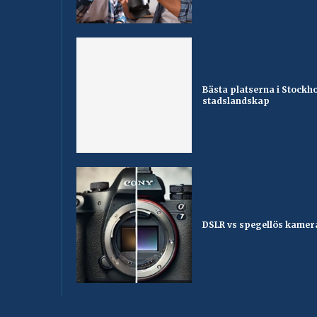
Bästa platserna i Stockh
stadslandskap
DSLR vs spegellös kamera