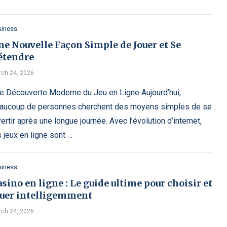
siness
e Nouvelle Façon Simple de Jouer et Se
étendre
ch 24, 2026
e Découverte Moderne du Jeu en Ligne Aujourd’hui,
aucoup de personnes cherchent des moyens simples de se
vertir après une longue journée. Avec l’évolution d’internet,
s jeux en ligne sont …
siness
sino en ligne : Le guide ultime pour choisir et
ouer intelligemment
ch 24, 2026