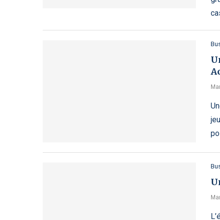
ca
Bu
U
Ac
Mar
Un
je
po
Bu
Un
Mar
L’