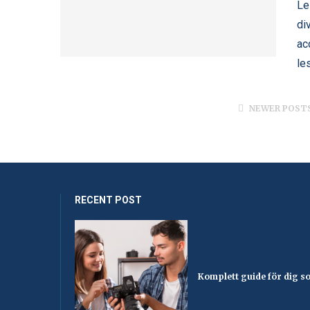
Le
di
ac
le
NEWER POST
RECENT POST
Komplett guide för dig som