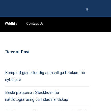
Wildlife
Contact Us
Recent Post
Komplett guide för dig som vill gå fotokurs för
nybörjare
Bästa platserna i Stockholm för
nattfotografering och stadslandskap