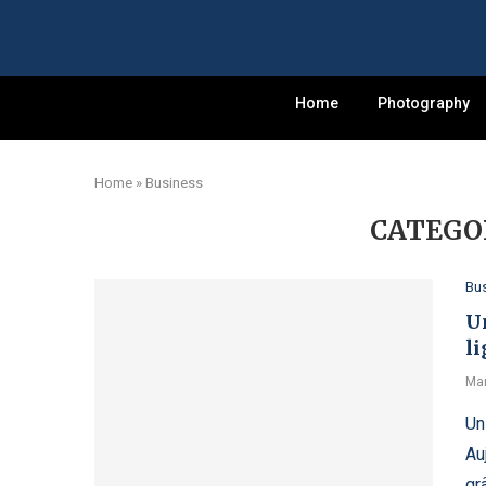
Home
Photography
Home
»
Business
CATEGO
Bu
Un
li
Mar
Un
Au
gr